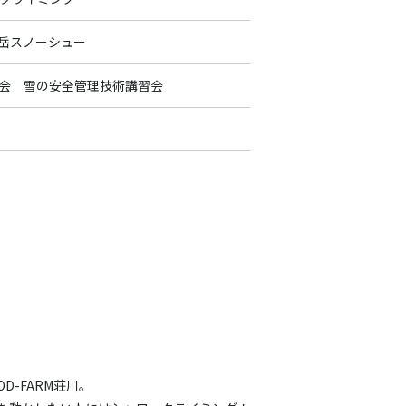
大日ヶ岳スノーシュー
会 雪の安全管理技術講習会
日ヶ岳スノーシュー
であいの森スノーシュー
であいの森スキーシュー
あいの森スノーシュー
大日ヶ岳スノーシュー
D-FARM荘川。
キング！