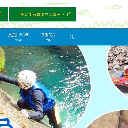
思い出写真ダウンロード
長良川WWF
取扱商品
search
WWF
ITEM