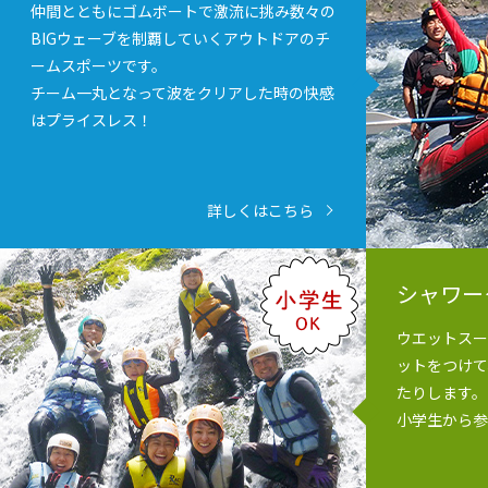
仲間とともにゴムボートで激流に挑み数々の
BIGウェーブを制覇していくアウトドアのチ
ームスポーツです。
チーム一丸となって波をクリアした時の快感
はプライスレス！
詳しくはこちら
シャワー
ウエットスー
ットをつけて
たりします。
小学生から参