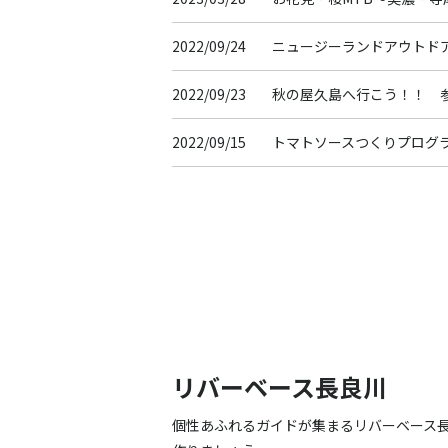
2022/09/24
ニュージーランドアウトド
2022/09/23
秋の屋久島へ行こう！！ 
2022/09/15
トマトソースつくりプログ
2022/09/15
石窯ピザとダッジオーブン
ム
2022/09/15
荘川焚火キャンプ
2022/04/30
GW企画 ウクライナ支援
2022/04/10
2022年度ODSS（アウト
中！！
リバーベース長良川
2021/12/11
冬が始まります！
個性あふれるガイドが集まるリバーベース