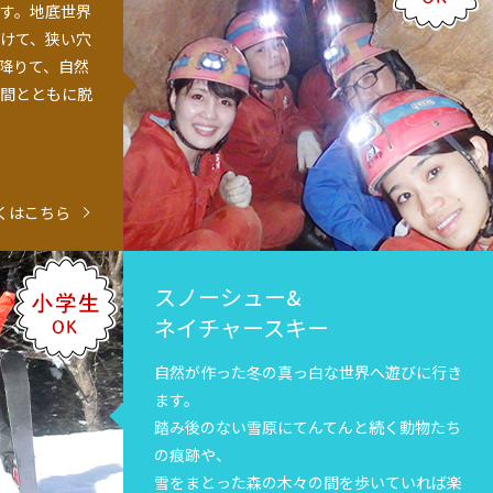
す。地底世界
けて、狭い穴
降りて、自然
間とともに脱
くはこちら
スノーシュー&
ネイチャースキー
自然が作った冬の真っ白な世界へ遊びに行き
ます。
踏み後のない雪原にてんてんと続く動物たち
の痕跡や、
雪をまとった森の木々の間を歩いていれば楽