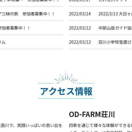
ア三昧の旅 参加者募集中！！
2022/03/14
2022/3/13 
参加者募集中！！
2022/03/12
中部山岳ガイド協
ラム
2022/03/12
荘川小学校雪遊び
料理、荘川イワナの燻製プログラ
2022/03/12
2022/3/2 大
2022/03/12
2022/2/26 
2022/02/21
2022/2/21 
アクセス情報
イベントについて
2022/02/20
2022/2/19で
ドアサポートシステム）仲間募集
OD-FARM荘川
2022/02/20
2022/2/13 
長良川で、笑顔いっぱいの思い出を
四季を通じて様々な体験ができるO
2022/02/04
見当山 山頂クッ