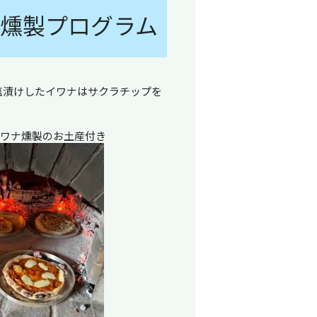
燻製プログラム
塩漬けしたイワナはサクラチップを
イワナ燻製のお土産付き