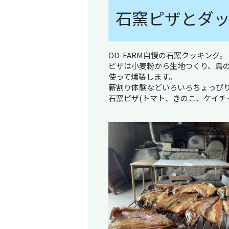
石窯ピザとダ
OD-FARM自慢の石窯クッキング。
ピザは小麦粉から生地つくり、鳥
使って燻製します。
薪割り体験などいろいろちょっぴ
石窯ピザ(トマト、きのこ、ケイチ