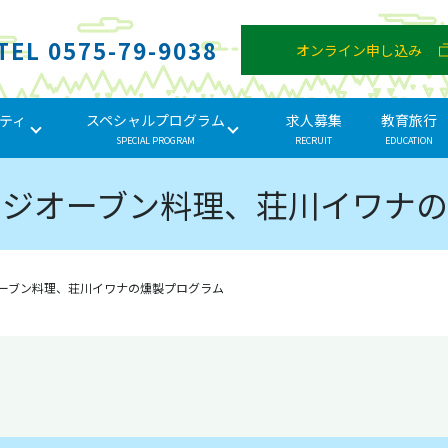
TEL 0575-79-9038
オンライン申し込み
ティ
スペシャルプログラム
求人募集
教育旅行
SPECIAL PROGRAM
RECRUIT
EDUCATION
ッジオーブン料理、荘川イワナの
ーブン料理、荘川イワナの燻製プログラム