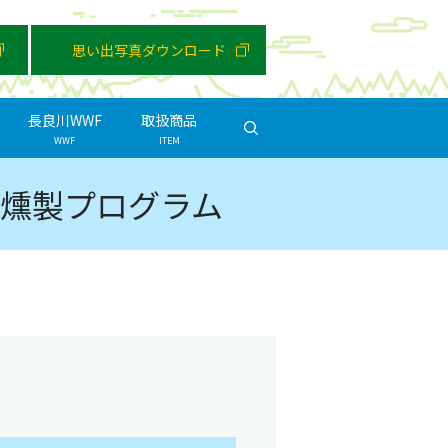
思い出写真ダウンロード
長良川WWF
取扱商品
search
WWF
ITEM
燻製プログラム