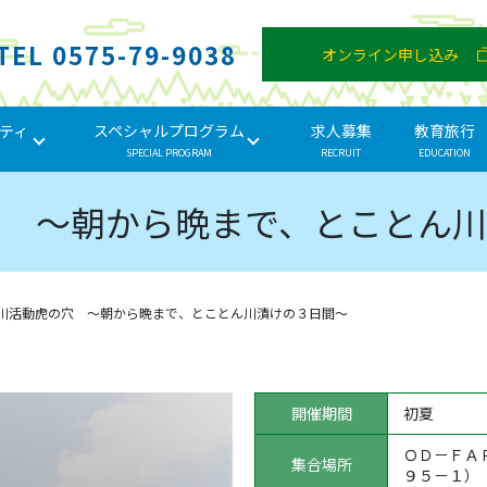
TEL 0575-79-9038
オンライン申し込み
ティ
スペシャルプログラム
求人募集
教育旅行
SPECIAL PROGRAM
RECRUIT
EDUCATION
穴 ～朝から晩まで、とことん川
川活動虎の穴 ～朝から晩まで、とことん川漬けの３日間～
開催期間
初夏
ＯＤ－ＦＡ
集合場所
９５－１）