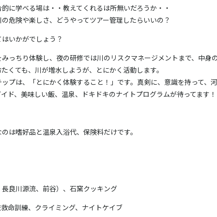
合的に学べる場
は・・教えてくれるは所無いだろうか・・
川の危険や楽し
さ、どうやってツアー管理したらいいの？
てはいかがでしょう？
をみっちり体験し、夜の
研修では川のリスクマネージメントまで、中身
冷たくても、川
が増水しようが、とにかく活動します。
テップは、「と
にかく体験すること！」です。真剣に、意識を持って、
ガイド、美味しい飯、温泉、ド
キドキのナイトプログラムが待ってます！
なのは嗜好品と
温泉入浴代、保険料だけです。
、長良川源流、
前谷）、石窯クッキング
流救命訓練、ク
ライミング、ナイトケイブ