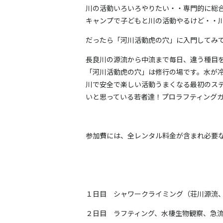
川の活動いろいろやりたい・・専門的に総
キャンプで子どもと川の活動やるけど・・
だったら「河川活動虎の穴」に入門してみ
長良川の
源流から中流まで毎日、違う種目
「河川活動虎の穴」は修行の場です。水が
川で安全で楽しい活動うまくなる最初のス
いと思っている
若者達！プロラフティング
参加費には、全レンタル料金が含まれ必要
１日目 シャワークライミング（荘川源流
２日目 ラフティング、水棲生物観察、急