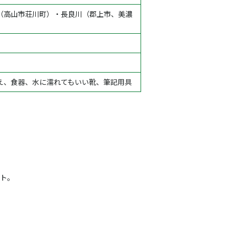
（高山市荘川町）・長良川（郡上市、美濃
え、食器、水に濡れてもいい靴、筆記用具
ト。