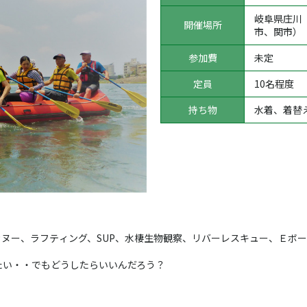
岐阜県庄川
開催場所
市、関市）
参加費
未定
定員
10名程度
持ち物
水着、着替
カヌー、ラフテ
ィング、SUP、水棲生物観察、リバーレスキュー、Ｅボ
ー
たい・・
でもどうしたらいいんだろう？