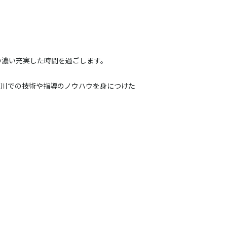
の濃い充実
した時間を過ごします。
河
川での技術や指導のノウハウを身につけた