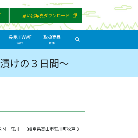
思い出写真ダウンロード
長良川WWF
取扱商品
search
WWF
ITEM
漬けの３日間～
ＲＭ 荘川 （岐阜県高山市荘川町牧戸３