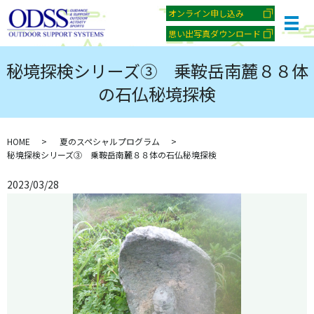
オンライン申し込み
メ
思い出写真ダウンロード
秘境探検シリーズ③ 乗鞍岳南麓８８体
の石仏秘境探検
HOME
夏のスペシャルプログラム
秘境探検シリーズ③ 乗鞍岳南麓８８体の石仏秘境探検
2023/03/28