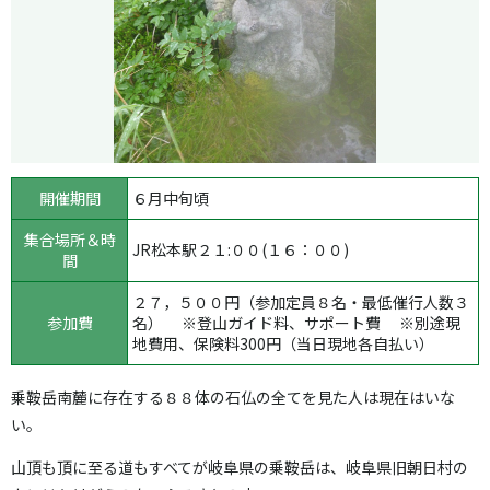
開催期間
６月中旬頃
集合場所＆時
JR松本駅２１:００(１６：００)
間
２７，５００円（参加定員８名・最低催行人数３
参加費
名） ※登山ガイド料、サポート費 ※別途現
地費用、保険料300円（当日現地各自払い）
乗鞍岳南麓に存在する８８体の石仏の全てを見た人は現在はいな
い。
山頂も頂に至る道もすべてが岐阜県の乗鞍岳は、岐阜県旧朝日村の