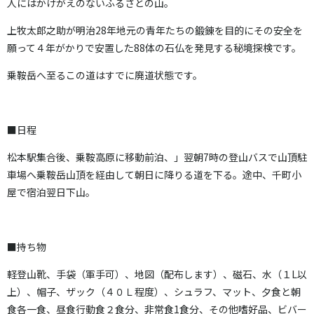
人にはかけがえのないふるさとの山。
上牧太郎之助が明治
28
年地元の青年たちの鍛錬を目的にその安全を
願って４年がかりで安置した
88
体の石仏を発見する秘境探検です。
乗鞍岳へ至るこの道はすでに廃道状態です。
■日程
松本駅集合後、乗鞍高原に移動前泊、」翌朝
7
時の登山バスで山頂駐
車場へ乗鞍岳山頂を経由して朝日に降りる道を下る。途中、千町小
屋で宿泊翌日下山。
■持ち物
軽登山靴、手袋（軍手可）、地図（配布します）、磁石、水（１
L
以
上）、帽子、ザック（４０Ｌ程度）、シュラフ、マット、夕食と朝
食各一食、昼食行動食２食分、非常食
1
食分、その他嗜好品、ビバー