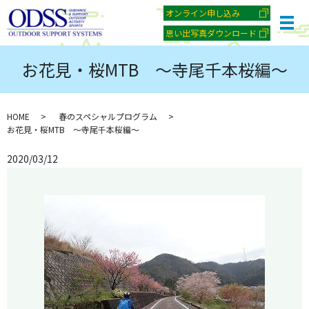
オンライン申し込み
メ
思い出写真ダウンロード
お花見・桜MTB ～寺尾千本桜編～
HOME
春のスペシャルプログラム
お花見・桜MTB ～寺尾千本桜編～
2020/03/12