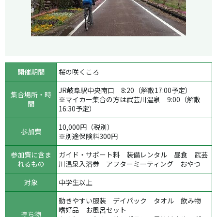
開催期間
桜の咲くころ
JR岐阜駅中央南口 8:20（解散17:00予定）
集合場所・時
※マイカー集合の方は武芸川温泉 9:00（解散
間
16:30予定）
10,000円（税別）
参加費
※別途保険料300円
参加費に含ま
ガイド・サポート料 装備レンタル 昼食 武芸
れるもの
川温泉入浴券 アフターミーティング おやつ
対象
中学生以上
動きやすい服装 デイパック タオル 飲み物
嗜好品 お風呂セット
持ち物