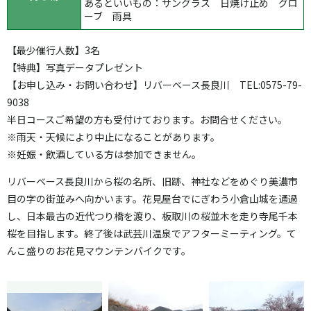
あるといいもの：サングラス 日焼け止め グロ
ーブ 雨具
【
最少催行人数
】3名
【
特典
】写真データプレゼント
【お申し込み・お問い合わせ】
リバーベース長良川 TEL:0575-79-
9038
半日コースご希望の方も受付けております。お問合せください。
※雨天・天候により中止になることがあります。
※妊娠・飲酒している方は参加できません。
リバーベース長良川から桜の名所、旧跡、神社などをめぐり美濃市
目の字の街並みへ向かいます。花見屋台でにぎわう小倉山城を通過
し、日本最古の近代つり橋を渡り、板取川の桜並木を走り寺尾千本
桜を目指します。終了後は武芸川温泉でアフターミーティング。て
んこ盛りのお花見マウンテンバイクです。