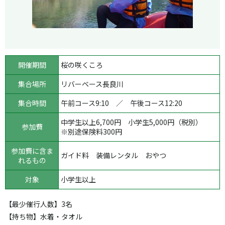
開催期間
桜の咲くころ
集合場所
リバーベース長良川
集合時間
午前コース9:10 ／ 午後コース12:20
中学生以上6,700円 小学生5,000円（税別）
参加費
※別途保険料300円
参加費に含ま
ガイド料 装備レンタル おやつ
れるもの
対象
小学生以上
【最少催行人数】3名
【持ち物】水着・タオル