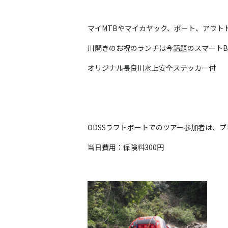
マイ
MTB
やマイカヤック、ボート、アウト
川開きのお祝のランチは今話題のスマート
B
オリジナル長良川水上安全ステッカー付
ODSSラフトボートでのツアー参加者は、
当日費用：保険料
300
円