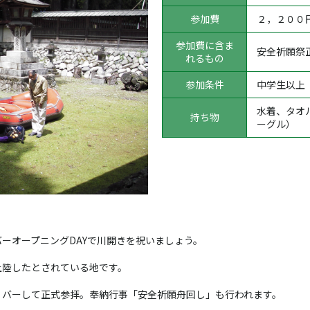
参加費
２，２００
参加費に含ま
安全祈願祭
れるもの
参加条件
中学生以上
水着、タオ
持ち物
ーグル）
バーオープニング
DAY
で川開きを祝いましょう。
上陸したとされている地です。
リバーして正式参拝。奉納行事「安全祈願舟回し」も行われます。