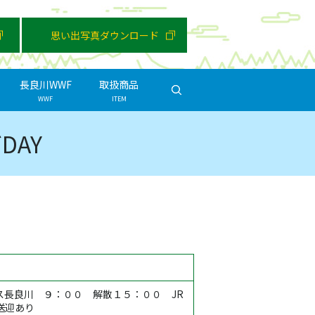
思い出写真ダウンロード
長良川WWF
取扱商品
search
WWF
ITEM
AY
ス長良川 ９：００ 解散１５：００ JR
送迎あり