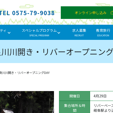
TEL 0575-79-9038
オンライン申し込み
ティ
スペシャルプログラム
求人募集
教育旅行
SPECIAL PROGRAM
RECRUIT
EDUCATION
良川川開き・リバーオープニングD
良川川開き・リバーオープニングDAY
開催日
4月29日
集合場所＆時
リバーベー
間
岐阜駅より