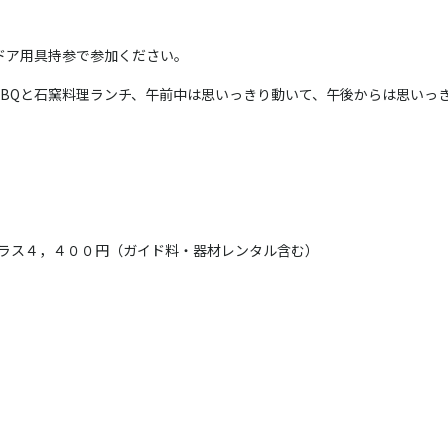
ドア用具持参で参加ください。
BQ
と石窯料理ランチ、午前中は思いっきり動いて、午後からは思いっ
プラス４，４００円（ガイド料・器材レンタル含む）