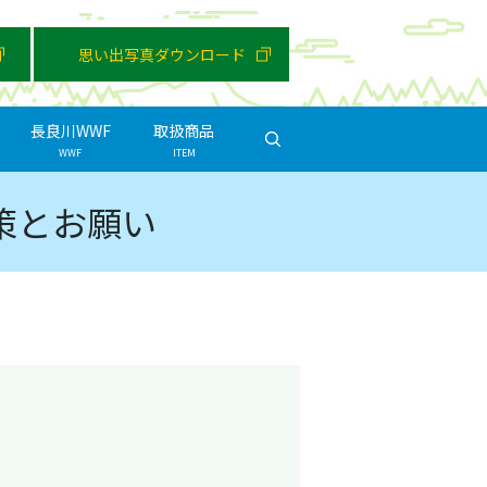
思い出写真ダウンロード
長良川WWF
取扱商品
search
WWF
ITEM
策とお願い