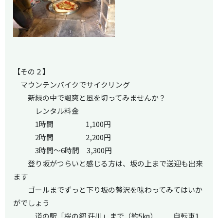
【その２】
マウンテンバイクでサイクリング
新緑の中で颯爽と風を切ってみませんか？
レンタル料金
1時間 1,100円
2時間 2,200円
3時間～6時間 3,300円
登り坂がつらいと感じる方は、坂の上まで送迎も出来
ます
ゴールまでずっと下り坂の贅沢を味わってみてはいか
がでしょう
道の駅「桜の郷 荘川」まで（約5㎞） 自転車1