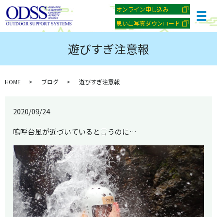
オンライン申し込み
メ
思い出写真ダウンロード
遊びすぎ注意報
HOME
ブログ
遊びすぎ注意報
2020/09/24
嗚呼台風が近づいていると言うのに…