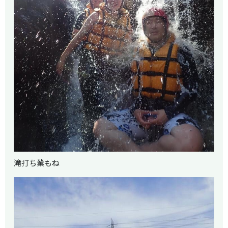
滝打ち業もね