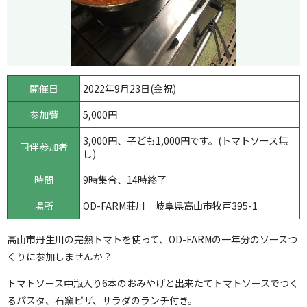
開催日
2022年9月23日(金祝)
参加費
5,000円
3,000円、子ども1,000円です。(トマトソース無
同伴参加者
し)
時間
9時集合、14時終了
場所
OD-FARM荘川 岐阜県高山市牧戸395-1
高山市丹生川の完熟トマトを使って、OD-FARMの一年分のソースつ
くりに参加しませんか？
トマトソース中瓶入り6本のおみやげと出来たてトマトソースでつく
るパスタ、石窯ピザ、サラダのランチ付き。